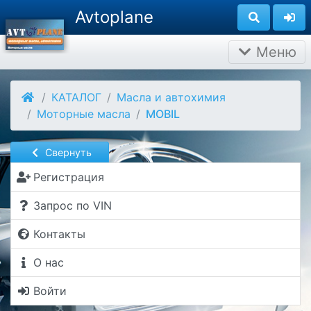
Avtoplane
Меню
КАТАЛОГ
Масла и автохимия
Моторные масла
MOBIL
Свернуть
Регистрация
Запрос по VIN
Контакты
О нас
Войти