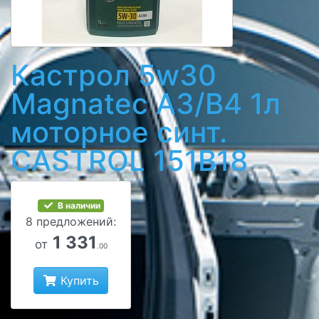
Кастрол 5w30
Magnatec A3/B4 1л
моторное синт.
CASTROL 151B18
В наличии
8 предложений:
1 331
от
.00
Купить