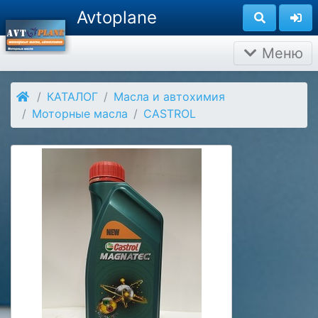
Avtoplane
Меню
КАТАЛОГ
Масла и автохимия
Моторные масла
CASTROL