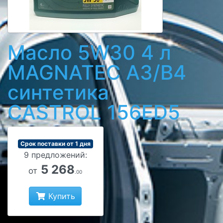
Масло 5W30 4 л
MAGNATEC A3/B4
синтетика
CASTROL 156ED5
Срок поставки от 1 дня
9 предложений:
5 268
от
.00
Купить