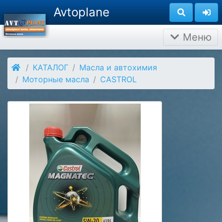
Avtoplane
Меню
КАТАЛОГ
Масла и автохимия
Моторные масла
CASTROL