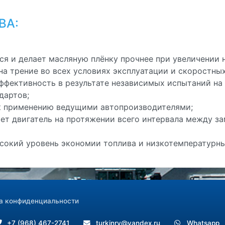
ВА:
я и делает масляную плёнку прочнее при увеличении н
на трение во всех условиях эксплуатации и скоростны
ффективность в результате независимых испытаний на
дартов;
к применению ведущими автопроизводителями;
т двигатель на протяжении всего интервала между за
сокий уровень экономии топлива и низкотемпературны
а конфиденциальности
+7 (968) 467-2741
turkinrv@yandex.ru
Whatsapp