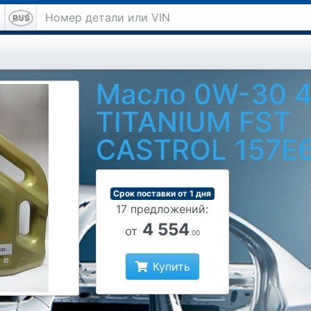
Масло 0W-30 4
TITANIUM FST
CASTROL 157E
Срок поставки от 1 дня
17 предложений:
4 554
от
.00
Купить