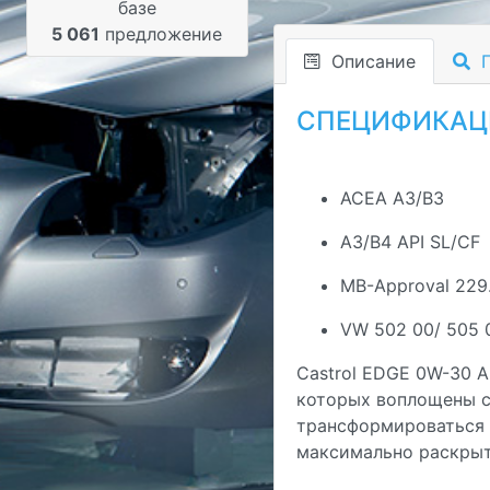
базе
5 061
предложение
Описание
П
СПЕЦИФИКАЦ
ACEA A3/B3
A3/B4 API SL/CF
MB-Approval 229.
VW 502 00/ 505 
Castrol EDGE 0W-30 A
которых воплощены с
трансформироваться п
максимально раскрыт