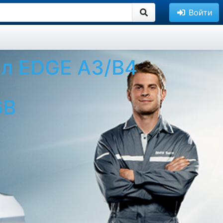
Войти
л EDGE A3/B4
6B