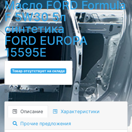
Масло FORD Formula
F 5W30 5л
синтетика
FORD EUROPA
15595E
Товар отсутствует на складе
Вес: 4.525 кг
Описание
Характеристики
Прочие предложения