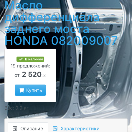
Масло
дифференциала
заднего моста
HONDA 082009007
В наличии
19 предложений:
2 520
от
.00
Купить
Вес: 0.9 кг
Описание
Характеристики