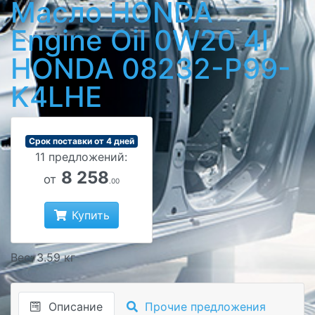
Масло HONDA
Engine Oil 0W20 4l
HONDA 08232-P99-
K4LHE
Срок поставки от 4 дней
11 предложений:
8 258
от
.00
Купить
Вес: 3.59 кг
Описание
Прочие предложения