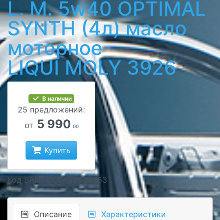
L. M. 5w40 OPTIMAL
SYNTH (4л) масло
моторное
LIQUI MOLY 3926
В наличии
25 предложений:
5 990
от
.00
Купить
Код EAN: 4100420039263
Описание
Характеристики