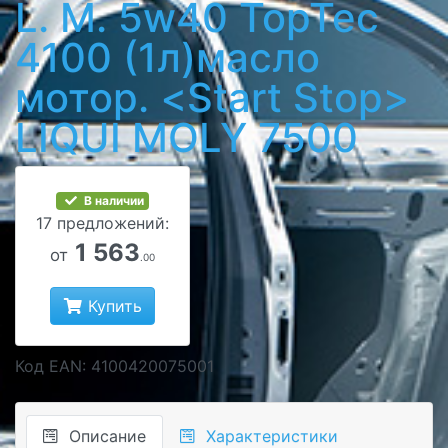
L. M. 5w40 TopTec
4100 (1л)масло
мотор. <Start Stop>
LIQUI MOLY 7500
В наличии
17 предложений:
1 563
от
.00
Купить
Код EAN: 4100420075001
Описание
Характеристики