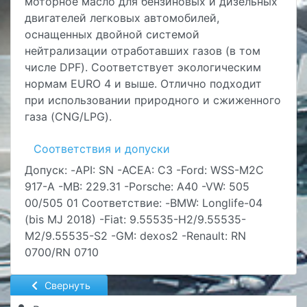
моторное масло для бензиновых и дизельных
двигателей легковых автомобилей,
оснащенных двойной системой
нейтрализации отработавших газов (в том
числе DPF). Cоответствует экологическим
нормам EURO 4 и выше. Отлично подходит
при использовании природного и сжиженного
газа (CNG/LPG).
Соответствия и допуски
Допуск: -API: SN -ACEA: C3 -Ford: WSS-M2C
917-A -MB: 229.31 -Porsche: A40 -VW: 505
00/505 01 Соответствие: -BMW: Longlife-04
(bis MJ 2018) -Fiat: 9.55535-H2/9.55535-
M2/9.55535-S2 -GM: dexos2 -Renault: RN
0700/RN 0710
Свернуть