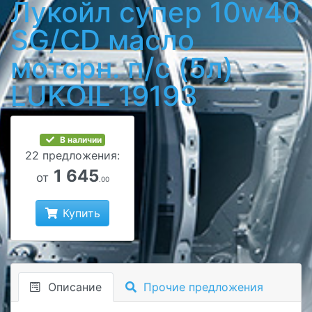
Лукойл супер 10w40
SG/CD масло
моторн. п/с (5л)
LUKOIL 19193
В наличии
22 предложения:
1 645
от
.00
Купить
Описание
Прочие предложения