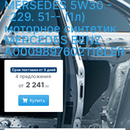
MERSEDES 5W30 -
-229. 51-- (1л)
моторное синтетик
MERCEDES BENZ
A000989760211BLER
Срок поставки от 5 дней
4 предложения:
2 241
от
.00
Купить
Вес: 0.925 кг