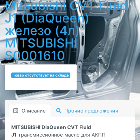
Mitsubishi CVT Fluid
J1 (DiaQueen)
железо (4л)
MITSUBISHI
S0001610
Товар отсутствует на складе
Описание
Прочие предложения
MITSUBISHI DiaQueen CVT Fluid
J1
трансмиссионное масло для АКПП