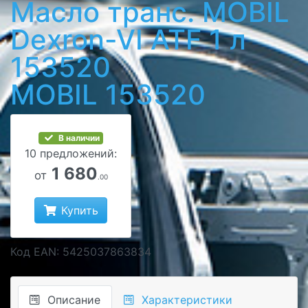
Масло транс. MOBIL
Dexron-VI ATF 1 л
153520
MOBIL 153520
В наличии
10 предложений:
1 680
от
.00
Купить
Код EAN: 5425037863834
Описание
Характеристики