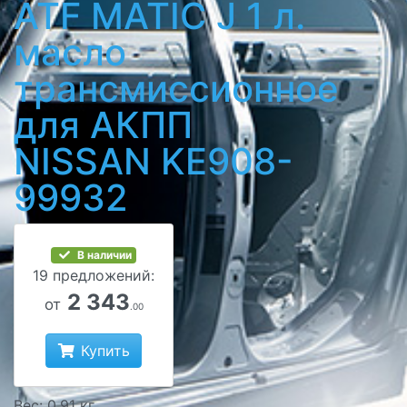
ATF MATIC J 1 л.
масло
трансмиссионное
для АКПП
NISSAN KE908-
99932
В наличии
19 предложений:
2 343
от
.00
Купить
Вес: 0.91 кг