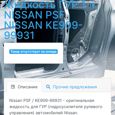
Жидкость ГУР 1 л.
NISSAN PSF
NISSAN KE909-
99931
Товар отсутствует на складе
Вес: 0.92 кг
Описание
Прочие предложения
Nissan PSF / KE909-99931 - о
ригинальная
жидкость для ГУР (гидроусилителя рулевого
управления) автомобилей Nissan.