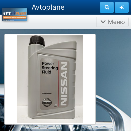
Avtoplane
Меню