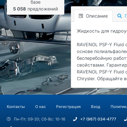
базе
5 058
предложений
Описание
П
Жидкость для гидроус
RAVENOL PSF-Y Fluid 
основе полиальфаоле
бесперебойную работ
свойствами. Гаранти
RAVENOL PSF-Y Fluid 
Chrysler. Обращайте 
Контакты
О нас
Регистрация
Вход
Политик
Пн-Пт: 09-20; Сб-Вс: 10-16
+7 (967) 034-4777