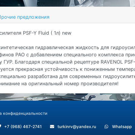
рочие предложения
илителя PSF-Y Fluid ( 1л) new
синтетическая гидравлическая жидкость для гидроусили
финов PAO с добавлением специального комплекса при
у ГУР. Благодаря специальной рецептуре RAVENOL PSF
руется прекрасная устойчивость к пониженным темпер
специально разработана для современных гидроусилите
внимание на оригинальный номер производителя!
а конфиденциальности
+7 (968) 467-2741
turkinrv@yandex.ru
Whatsapp