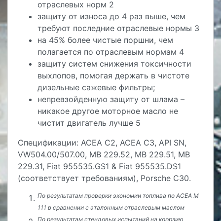
отраслевых норм 2
защиту от износа до 4 раз выше, чем
требуют последние отраслевые нормы 3
на 45% более чистые поршни, чем
полагается по отраслевым нормам 4
защиту систем снижения токсичности
выхлопов, помогая держать в чистоте
дизельные сажевые фильтры;
непревзойденную защиту от шлама –
никакое другое моторное масло не
чистит двигатель лучше 5
Спецификации: ACEA C2, ACEA C3, API SN,
VW504.00/507.00, MB 229.52, MB 229.51, MB
229.31, Fiat 955535.GS1 & Fiat 955535.DS1
(соответствует требованиям), Porsche C30.
По результатам проверки экономии топлива по ACEA M
111 в сравнении с эталонным отраслевым маслом
По результатам стендовых испытаний на коррзию