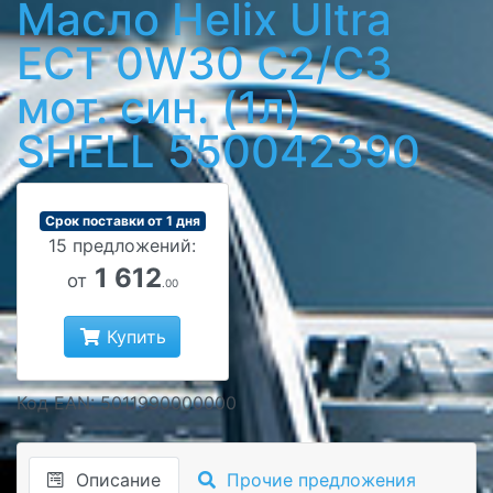
Масло Helix Ultra
ECT 0W30 C2/C3
мот. син. (1л)
SHELL 550042390
Срок поставки от 1 дня
15 предложений:
1 612
от
.00
Купить
Код EAN: 5011990000000
Описание
Прочие предложения