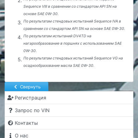
Sequence VIII в сравнении со стандартом API SN на
основе SAE 0W-30.
По результатам стендовых испытаний Sequence IVA в
сравнении со стандартом API SN на основе SAE 0W-30.
По результатам испытаний DV4TD на
нагарообразование в поршнях с использованием SAE
0W-30.
По результатам стендовых испытаний Sequence VG на
осадкообразование масла SAE 0W-30.
Свернуть
Регистрация
Запрос по VIN
Контакты
О нас