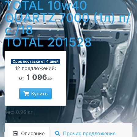
TOTAL 10w40
QUARTZ 7000 (1л) п/
с /18
TOTAL 201528
Срок поставки от 4 дней
12 предложений:
1 096
от
.00
Купить
Вес: 0.96 кг
Описание
Прочие предложения