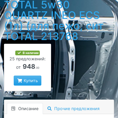
TOTAL 5w30
QUARTZ INEO ECS
(1л) (для пежо, сит
TOTAL 213768
В наличии
25 предложений:
948
от
.00
Купить
Описание
Прочие предложения