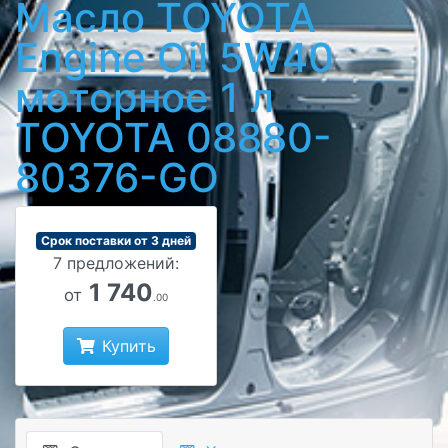
Масло TOYOTA
Engine Oil 5W40
моторное 1 л
TOYOTA 08880-
80376-GO
Срок поставки от 3 дней
7 предложений:
1 740
от
.00
Купить