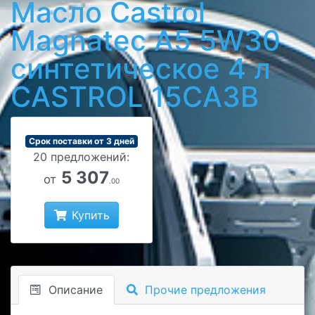
Масло Castrol
Magnatec A5 5W30
синтетическое 4 л
CASTROL 15CA3B
Срок поставки от 3 дней
20 предложений:
5 307
от
.00
Купить
Описание
Прочие предложения