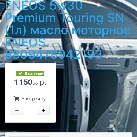
ENEOS 5w30
Premium Touring SN
(1л) масло моторное
ENEOS
8809478942193
В наличии
1 150
р.
.00
В корзину: