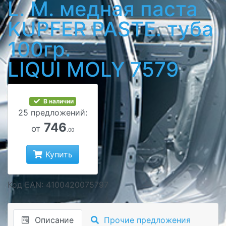
L. M. медная паста
KUPFER PASTE. туба
100гр.
LIQUI MOLY 7579
В наличии
25 предложений:
746
от
.00
Купить
Код EAN: 4100420075797
Описание
Прочие предложения