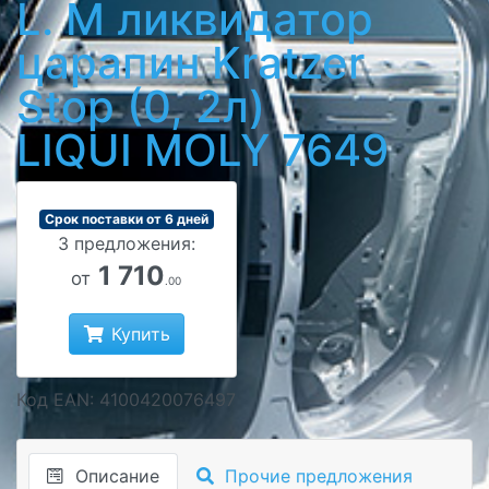
L. M ликвидатор
царапин Kratzer
Stop (0, 2л)
LIQUI MOLY 7649
Срок поставки от 6 дней
3 предложения:
1 710
от
.00
Купить
Код EAN: 4100420076497
Описание
Прочие предложения